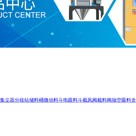
集尘器
分歧站
储料桶
微动料斗
电眼料斗
截风阀
截料阀
抽空吸料盒