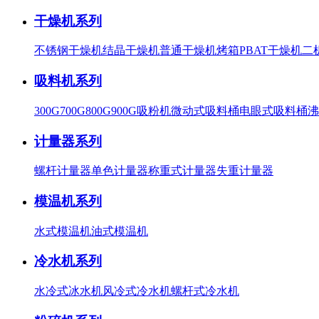
干燥机系列
不锈钢干燥机
结晶干燥机
普通干燥机
烤箱
PBAT干燥机
二
吸料机系列
300G
700G
800G
900G
吸粉机
微动式吸料桶
电眼式吸料桶
沸
计量器系列
螺杆计量器
单色计量器
称重式计量器
失重计量器
模温机系列
水式模温机
油式模温机
冷水机系列
水冷式冰水机
风冷式冷水机
螺杆式冷水机