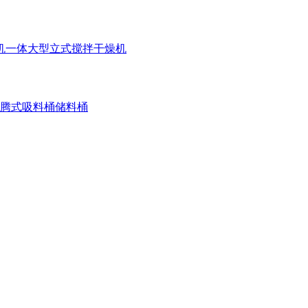
机一体
大型立式搅拌干燥机
腾式吸料桶
储料桶