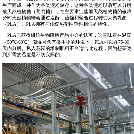
生产而成，并作为谷类淀粉储存，这种谷类淀粉以后可以分解
成天然植物糖（葡萄糖），在主要事业能够天然植物糖的碳成
分时天然植物糖会通过发酵，蒸馏和聚合过程转变为聚乳酸
（
PLA
）。
PLA
拥有与传统热塑性塑料相似的特性。
PLA
已获得纽约生物降解产品协会的认可，这意味着在温暖
（
50
℃
-60
℃）潮湿且含有微生物的环境下，
PLA
可以在
75-80
天内分解。私人花园的堆制肥料不台适合此过程，因为想要达
到所需的温度是不切实际的。