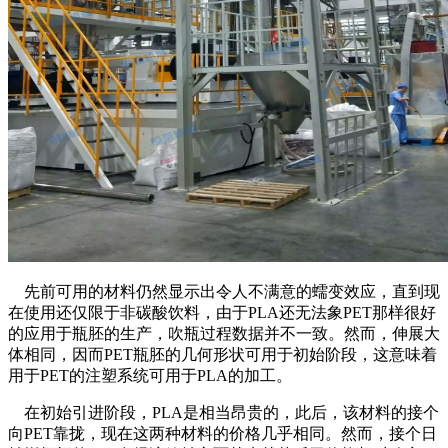
先前可用的材料仍然显示出令人不满意的蠕变效应，直到现
在使用还仅限于非碳酸饮料，由于
PLA
还无法象
PET
那样很好
的应用于瓶胚的生产，吹瓶过程数据并不一致。然而，伸展大
体相同，因而
PET
瓶胚的几何形状可用于初始阶段，这意味着
用于
PET
的注塑系统可用于
PLA
的加工。
在初始引进阶段，
PLA
是相当昂贵的，此后，该材料的接个
向
PET
靠拢，现在这两种材料的价格几乎相同。然而，接个日